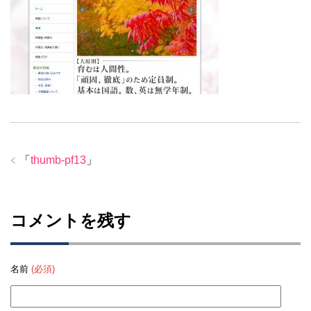
「
thumb-pf13
」
コメントを残す
名前
(必須)